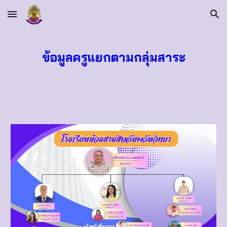
Skip to main content
Skip to navigation
ข้อมูลครูแยกตามกลุ่มสาระ