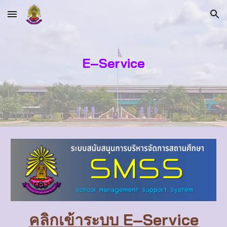
Skip to main content
Skip to navigation
E–Service
E–Service
คลิกเข้าระบบ