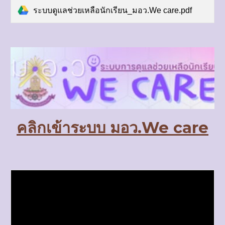
ระบบดูแลช่วยเหลือนักเรียน_มอว.We care.pdf
คลิกเข้าระบบ
มอว.We care