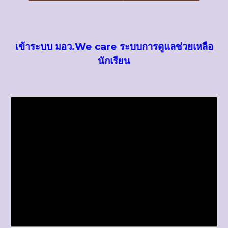
เข้าระบบ มอว.We care ระบบการดูแลช่วยเหลือ
นักเรียน